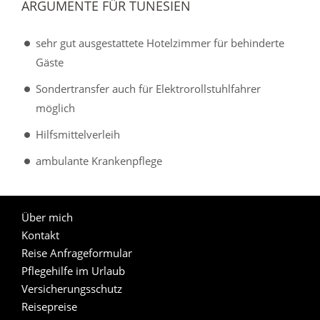
ARGUMENTE FÜR TUNESIEN
sehr gut ausgestattete Hotelzimmer für behinderte
Gäste
Sondertransfer auch für Elektrorollstuhlfahrer
möglich
Hilfsmittelverleih
ambulante Krankenpflege
Über mich
Kontakt
Reise Anfrageformular
Pflegehilfe im Urlaub
Versicherungsschutz
Reisepreise