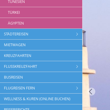
TUNESIEN
TÜRKEI
ÄGYPTEN
STÄDTEREISEN
MIETWAGEN
KREUZFAHRTEN
FLUSSKREUZFAHRT
BUSREISEN
FLUGREISEN FERN
WELLNESS & KUREN (ONLINE BUCHEN)
REISEBERICHTE