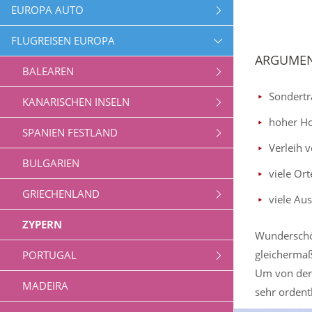
EUROPA AUTO
FLUGREISEN EUROPA
ARGUMEN
BALEAREN
Sondertr
KANARISCHEN INSELN
hoher Ho
SPANIEN FESTLAND
Verleih v
BULGARIEN
viele Or
GRIECHENLAND
viele Au
ZYPERN
Wunderschön
gleichermaß
PORTUGAL
Um von der 
MADEIRA
sehr ordent